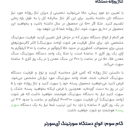
تناژ روزانه دستگاه
با تعیین دو مورد پیش، حالا می‌توانید تخمینی از میزان تناژ روزانه مورد نیاز
دستگاه تان داشته باشید. برای این کار تناژ سالیانه کل را به طول بازه زمانی
تقسیم کنید. مثلا اگر ۵۰۰ تن محصول در سال داشته باشید و بخواهید این
محصول در ۱۰۰ روز سورت شود، تناژ روزانه شما ۵ تن خوهد بود.
هر کدام از انواع دستگاه سورتر که در مراحل قبل تعیین کردید ظرفیت سورتینگ
مشخصی دارد. برای مثال ظرفیت هر شوت (واحد سورتینگ) اکثر کالرسورترهای
چینی برای محصولات کشاورزی در حدود ۱۵۰ کیلوگرم در ساعت یا ۱۲۰۰ کیلوگرم به
ازای یک روز کاری ۸ ساعته است. یا مثلا یک واحد دستگاه سورتینگ سنگ
معدن طلا، ۵۰ تن در ساعت یا ۴۰۰ تن سنگ معدن را در یک روز کاری ۸ ساعته
سورت می‌کند.
با دانستن تناژ روزانه که کمی قبل محاسبه کردید و نوع و ظرفیت دستگاه
سورتینگ انتخاب شده، تعداد واحد سورتینگ مورد نیازتان مشخص می‌شود.
فرض کنید می‌خواهید محصول پسته خود را سورت کنید و تناژ روزانه خود را ۵
تن در روز به دست آورده‌اید. همچنین با فرض اینکه بخواهید پسته خشک را
سورت کنید نیاز به دستگاه سورتینگ هوشمند خواهید داشت که هر شوت
(واحد سورتینگ) آن ظرفیت سورت ۳۰۰-۴۰۰ کیلوگرم در ساعت یا حدود ۲-۳ تن
در یک روز کاری ۸ ساعته را دارد. به این ترتیب شما نیاز به یک دستگاه
سورتر
پسته
هوشمند دو شوت خواهید داشت.
گام سوم: انواع دستگاه سورتینگ آی‌سورتر