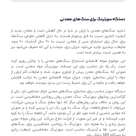
دستگاه سورتینگ برای سنگ‌های معدنی
ذخیره سنگ‌های معدنی با ارزش در دنیا در حال کاهش است و معادن جدید از
کیفیت کمتری نسبت به قبل برخوردار هستند. به دلیل کاهش خلوص سنگ‌ها،
برای مثال برای استخراج مس از معادن، نسبت به ۲۰ سال گذشته، ۶۰ درصد
ضایعات بیشتری تولید می‌شود. میزان برق، سوخت و آبی که مصرف می‌شود نیز
به همین نسبت بیشتر شده است.
این موضوع صرفه اقتصادی استخراج سنگ‌های معدنی را با چالش روبرو کرده
است. یک راه حل مناسب برای این مسئله، سورتینگ مواد معدنی است. در
صورتی که سنگ‌های معدن پیش از فراوری سورت شده و ضایعات کم ارزش از
مواد با ارزش جداسازی شوند، میزان صرفه اقتصادی معدن به مراتب افزایش
خواهد یافت و علاوه بر آن برای محیط زیست نیز بسیار سودمند خواهد بود.
دستگاه سورتر مناسب برای جداسازی سنگ‌های معدنی انواع مختلفی دارد. یکی از
کارآمدترین روشهای سورتینگ سنگ معدن، روش رزونانس مغناطیسی است. در
این روش بر خلاف برخی روش‌های دیگر که تنها سطح سنگ را بررسی می‌کنند،
می‌تواند تا اعماق قطعات بزرگ سنگ به وزن یک تن را بررسی کرده و در صورتی
که مقادیر مناسبی از ماده مورد نظر در آن موجود باشد، آن قطعه سنگ را به کوره
ذوب فرستاده و در غیر این صورت، از فرایند خارج می‌کند. این روش صرفه جویی
بسیار زیادی را به همراه دارد. سورتینگ با رزونانس مغناطیسی برای سنگ‌های
آهن، مس، طلا و آرسنیک مناسب است. سورتینگ مغناطیسی شباهت زیادی
به دستگاه MRI پزشکی دارد.