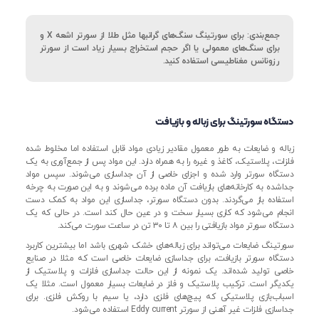
جمع‌بندی: برای سورتینگ سنگ‌های گرانبها مثل طلا از سورتر اشعه X و
برای سنگ‌های معمولی یا اگر حجم استخراج بسیار زیاد است از سورتر
رزونانس مغناطیسی استفاده کنید.
دستگاه سورتینگ برای زباله و بازیافت
زباله و ضایعات به طور معمول مقادیر زیادی مواد قابل استفاده اما مخلوط شده
فلزات، پلاستیک، کاغذ و غیره را به همراه دارد. این مواد پس از جمع‌آوری به یک
دستگاه سورتر وارد شده و اجزای خاصی از آن جداسازی می‌شوند. سپس مواد
جداشده به کارخانه‌های بازیافت آن ماده برده می‌شوند و به این صورت به چرخه
استفاده باز می‌گردند. بدون دستگاه سورتر، جداسازی این مواد به کمک دست
انجام می‌شود که کاری بسیار سخت و در عین حال کند است. در حالی که یک
دستگاه سورتر مواد بازیافتی را بین ۸ تا ۳۰ تن در ساعت سورت می‌کند.
سورتینگ ضایعات می‌تواند برای زباله‌های خشک شهری باشد اما بیشترین کاربرد
دستگاه سورتر بازیافت، برای جداسازی ضایعات خاصی است که مثلا در صنایع
خاصی تولید شده‌اند. یک نمونه از این حالت جداسازی فلزات و پلاستیک از
یکدیگر است. ترکیب پلاستیک و فلز در ضایعات بسیار معمول است. مثلا یک
اسباب‌بازی پلاستیکی که پیچ‌های فلزی دارد، یا سیم با روکش فلزی. برای
جداسازی فلزات غیر آهنی از سورتر Eddy current استفاده می‌شود.