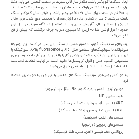
ابعاد سنگ‌ها کوچکتر باشد، مقدار تناژ قابل سورت در ساعت کاهش می‌یابد. مثلا
برای یک معدن طلا تناژ می‌تواند حدود ۵۰ تن در ساعت برای سایز ۳۰-۶۰ میلیمتر
یا ۲۰۰ تن در ساعت برای سایز ۷۰-۱۵۰ میلیمتر باشد. از طرفی سایز کوچکتر سنگ
باعث می‌شود تا میزان کمتری ماده با ارزش همراه با ضایعات دفع شود. برای مثال
در یکی از معادن طلای آفریقای جنوبی، با استفاده از دستگاه سورتر در سال اول
حدود ۱۰ هزار اونس طلا به ارزش ۱.۶ میلیون دلار به چرخه بازگشت که پیش از آن
دفع می‌شد.
روش‌های سورتینگ فوق، تا عمق خاصی از سنگ را بررسی می‌کنند. این روش‌ها
می‌توانند با سورتینگ‌های سطحی مثل XRF یا X-ray fluorescence، سورتینگ با
دوربین یا لیزر نیز ترکیب شده و بازدهی کار را بالاتر ببرد. این کار به خصوص برای
تشخیص اکسید مس و انواع کریستال‌ها مفید است. در نهایت قطعات نامناسب
با استفاده از جت آب یا باد از مواد اصلی خارج می‌شوند.
به طور کلی روش‌های سورتینگ سنگ‌‌های معدنی را می‌توان به صورت زیر خلاصه
کرد:
دوبین نوری (الماس، زمرد، کروم، طلا، نیکل، پلاتینیوم)
طیف‌سنجی NIR
XRT (الماس، آهن، ولفرامیت، ذغال سنگ)
XRF (الماس، نیکل، مس، زینک، طلا، منگنز)
سنسورهای القایی (سولفید)
سنسورهای رادیویی (اورانیوم)
رزونانس مغناطیسی (آهن، مس، طلا، آرسنیک)