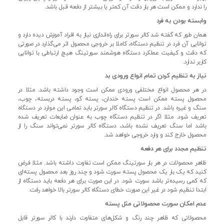
را ندارد و ممکن است هر بار دقت آن کمتر یا بیشتر از دفعه قبل باشد.
وابسته بودن به فرد
همان طور که گفته شد کالر سورتر برای راه‌اندازی نیاز به افراد آموزش دیده دارد و
توانایی آن فرد در تنظیم دستگاه، کاملا بر خروجی محصول اثر می‌گذارد در صورتی
که دقت و کیفیت عملکرد دستگاه هوشمند سورتینگ هیچ ارتباطی با توانایی
کاربر ندارد.
نیاز به تنظیم کردن تمام انواع ورودی بد
در هر محصول انواع مختلفی ورودی ممکن است وجود داشته باشد. مثلا در
محصول پسته ممکن است پسته خندان، پسته گو، پسته دربسته، چوب،
سنگ و غیره باشد. در تنظیم دستگاه کالر سورتر باید تمامی این موارد در دستگاه
تعریف شود. مثلا اگر در تنظیم دستگاه چوب به عنوان ضایعات تعریف شده
باشد اما سنگ تعریف نشده باشد، دستگاه کالر سورتر نمی‌تواند سنگ را از
محصول خارج کند و وارد خروجی خواهد شد.
تنظیم مجدد برای هر دفعه
ظاهر محصولات در هر بار سورتینگ ممکن است تفاوت داشته باشد. مثلا فرض
کنید که یک بار یک محصول پسته سورت شود و چند روز بعد محصول پسته‌ای
که کمی رسیده‌تر باشد سورت شود. در این صورت برای هر دفعه باید دستگاه از
ابتدا تنظیم شود در غیر این صورت خطای دستگاه کالر سورتر بالا خواهد رفت.
عدم امکان سورت محصولاتی مثل پسته
محصولاتی که ظاهر چند رنگ و شکل‌های متفاوت دارند با کالر سورتر قابل