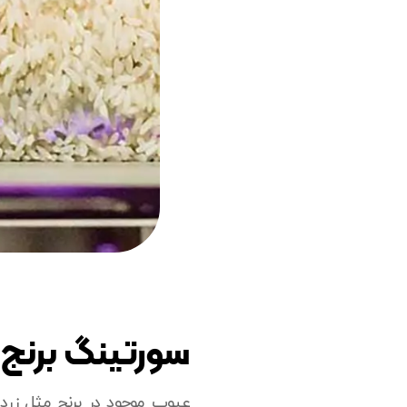
سورتینگ برنج ب
عیوب موجود در برنج مثل زرد